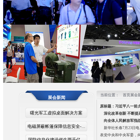
2
3
当前位置：
首页
展会
展会新闻
原标题：习近平八一前
曙光军工虚拟桌面解决方案
深化改革创新 不断提
向全体人民解放军指战
电磁屏蔽帐篷保障信息安全-...
新华社长春7月23日
表党中央和中央军委，
国防信息化建设催生两千亿...