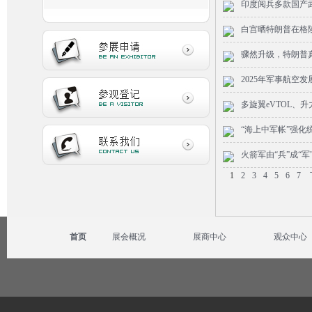
印度阅兵多款国产
白宫晒特朗普在格
骤然升级，特朗普
2025年军事航空发
多旋翼eVTOL、
“海上中军帐”强化
火箭军由“兵”成“军
1
2
3
4
5
6
7
首页
展会概况
展商中心
观众中心