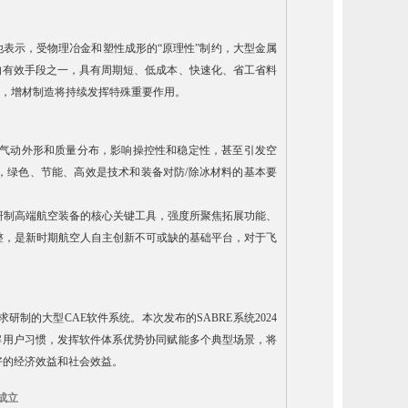
表示，受物理冶金和塑性成形的“原理性”制约，大型金属
的有效手段之一，具有周期短、低成本、快速化、省工省料
，增材制造将持续发挥特殊重要作用。
的气动外形和质量分布，影响操控性和稳定性，甚至引发空
，绿色、节能、高效是技术和装备对防/除冰材料的基本要
件是研制高端航空装备的核心关键工具，强度所聚焦拓展功能、
整，是新时期航空人自主创新不可或缺的基础平台，对于飞
制的大型CAE软件系统。本次发布的SABRE系统2024
解用户习惯，发挥软件体系优势协同赋能多个典型场景，将
好的经济效益和社会效益。
成立