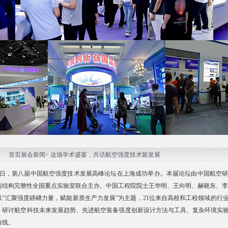
：
首页
展会新闻> 这场学术盛宴，共话航空强度技术新发展
～18日，第八届中国航空强度技术发展高峰论坛在上海成功举办。本届论坛由中国航空
与结构完整性全国重点实验室联合主办。中国工程院院士王华明、王向明、赫晓东、李
以“汇聚强度磅礴力量，赋能新质生产力发展”为主题，21位来自高校和工程领域的行
，研讨航空科技未来发展趋势、先进航空装备强度创新设计方法与工具、复杂环境实
路线。