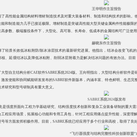
王华明作主旨报告
绍了高性能金属结构材料增材制造技术及对重大装备材料、制造和结构技术的影响。他
性能和制造能力几乎已接近极限。增材制造是突破高性能大型关键金属构件性能极限
在高参数、极端服役条件下，大型化、高可靠、长寿命、低成本的金属结构可广泛使用
赫晓东作主旨报告
解了轻质长效低冰粘附防/除冰涂层技术的最新研究进展。他指出，结冰会改变飞机
形核、延缓结冰以及降低冰粘附、削弱冰层附着力是解决结冰问题的有效办法。目前
了大型自主结构分析CAE软件SABRE系统2024版。王向明指出，大型结构分析软
、激发使能和协同赋能研发发布的SABRE软件新版本，内涵丰富、特色鲜明、生态完
技术研究和型号研制具有重大意义。
SABRE系统2024版发布
系统是强度所面向工程力学基础研究、结构强度技术创新和复杂工业装备研制的重大需求研
合工程应用场景，拓展核心功能和专用工具包，针对工程应用痛点提升性能，深度理
型号等方面发挥积极作用。目前，SABRE系统已经应用于多个行业和高校，取得了良
“飞行器强度与结构完整性科技创新联盟”