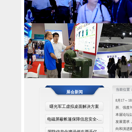
1
2
3
当前位置
展会新闻
8月17
曙光军工虚拟桌面解决方案
所、强度
本届论坛
电磁屏蔽帐篷保障信息安全-...
发展需求
向和演进
国防信息化建设催生两千亿...