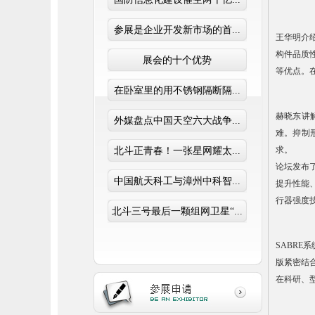
参展是企业开发新市场的首...
王华明介
构件品质
展会的十个优势
等优点。
在卧室里的用不锈钢隔断隔...
赫晓东讲
外媒盘点中国天空六大战争...
难。抑制
求。
北斗正青春！一张星网耀太...
论坛发布
中国航天科工与漳州中科智...
提升性能
行器强度
北斗三号最后一颗组网卫星“...
SABRE
版紧密结
在科研、