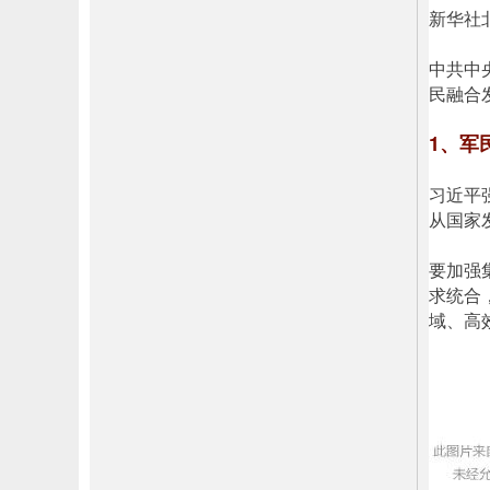
新华社
中共中
民融合
1、军
习近平
从国家
要加强
求统合
域、高