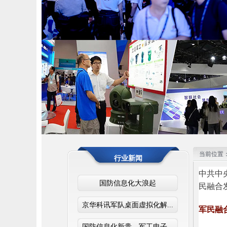
1
2
3
当前位置
行业新闻
中共中
国防信息化大浪起
民融合
京华科讯军队桌面虚拟化解...
军民融
国防信息化新贵，军工电子...