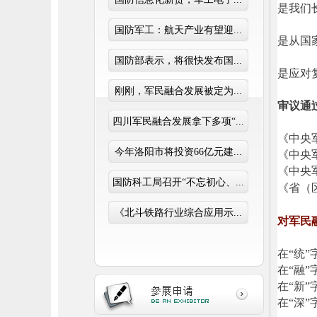
是我们
国防军工：航天产业有望迎...
是从国
国防部表示，将很快发布国...
是应对
刚刚，军民融合发展被定为...
审议通
四川军民融合发展拿下多项“...
《中央
今年洛阳市将投资66亿元建...
《中央
《中央
国防科工局召开“不忘初心、...
《省（
《北斗铁路行业综合应用示...
对军民
在“统
在“融
在“新
在“深